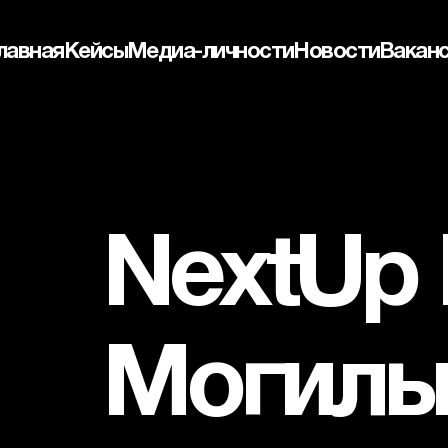
лавная
Кейсы
Медиа-личности
Новости
Вакан
NextUp F
Могиль