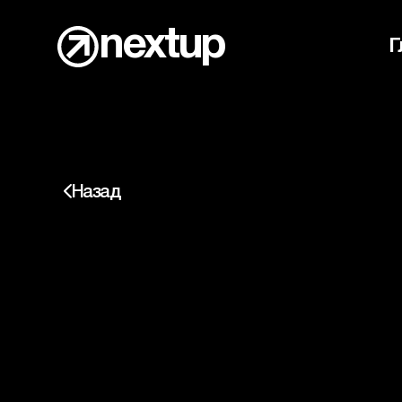
n
e
x
t
u
p
Г
Назад