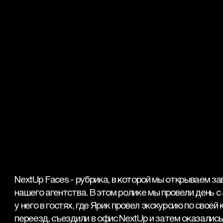
NextUp Faces - рубрика, в которой мы открываем за
нашего агентства. В этом ролике мы провели день 
у него в гостях, где Ярик провел экскурсию по своей 
переезд, съездили в офис NextUp и затем оказались н