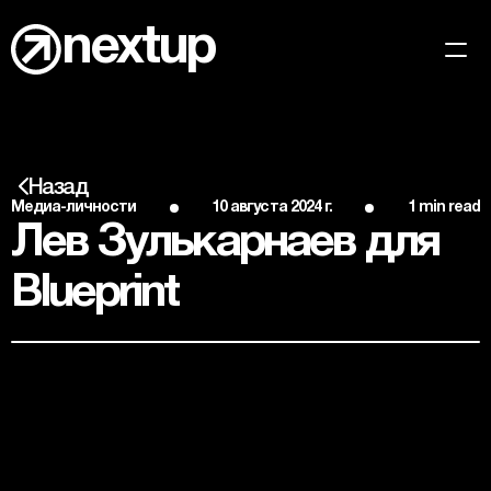
nextup
Кейсы
Главная
Назад
Медиа-личности
10 августа 2024 г.
1 min read
Медиа-личности
Лев Зулькарнаев для 
Новости
Blueprint
Вакансии