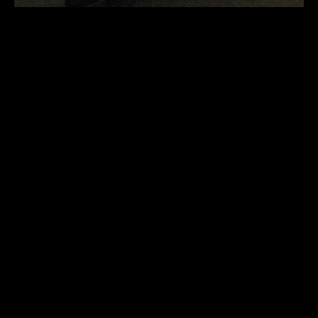
медиа-личности
27 февраля 2024 г.
Ярик Могильников на канале NextUp Influence
nextup