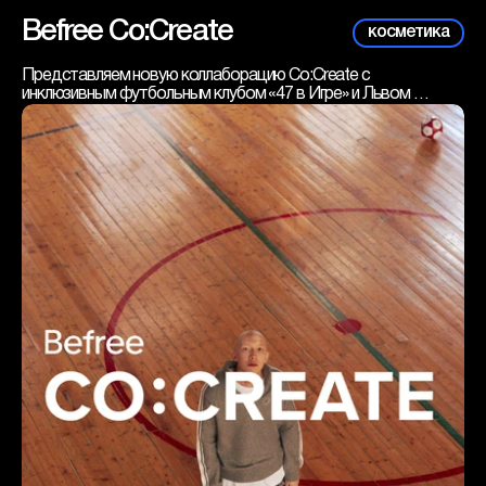
Befree Co:Create
косметика
Представляем новую коллаборацию Co:Create с 
инклюзивным футбольным клубом «47 в Игре» и Львом 
Зулькарнаевым! Befree запустили особый благотворительный 
проект, который поддерживает людей с синдромом Дауна 
через силу футбола. Этот проект разрушает стереотипы и 
показывает: каждый может быть частью команды и 
достигать успеха.
Число «47» — это символ. У людей с синдромом Дауна на 
одну хромосому больше, чем у других, и эта коллекция 
напоминает, что у каждого есть место на поле. Играя, они 
забивают яркие голы, побеждают и находят новых друзей.
Коллекция создана в рамках направления Befree Better Future, 
которое поддерживает некоммерческие организации.