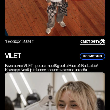
смотреть
1 ноября 2024 г.
VILET
косметика
В магазине VILET прошел meet&greet с Настей Badbarbie!
Команда NextUp influence полностью взяла на себя 
организацию мероприятия. Мы обеспечили слаженную 
коммуникацию между блогером и клиентом, а также 
согласовали уникальные образы, которые Настя собрала 
специально для этого события.
На встрече Настя ответила на вопросы подписчиков, 
пообщалась с фанатами, представила луки, которые были 
собраны в магазине и завершила день автограф-сессией!