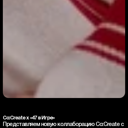
Co:Create x «47 в Игре»
Представляем новую коллаборацию Co:Create с 