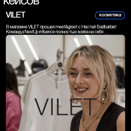
кейсов
VILET
косметика
В магазине VILET прошел meet&greet с Настей Badbarbie!
Команда NextUp influence полностью взяла на себя 
организацию мероприятия. Мы обеспечили слаженную 
коммуникацию между блогером и клиентом, а также 
согласовали уникальные образы, которые Настя собрала 
специально для этого события.
На встрече Настя ответила на вопросы подписчиков, 
пообщалась с фанатами, представила луки, которые были 
собраны в магазине и завершила день автограф-сессией!
Над проектом работали:
Менеджер по продажам - Эрика Ткачева
Руководитель баинг отдела - Кристина Чернявская