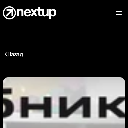
nextup
Кейсы
Главная
Назад
Медиа-личности
Новости
Т—Ж
Вакансии