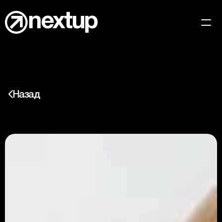
nextup
Кейсы
Главная
Назад
Медиа-личности
Новости
МТС
Вакансии