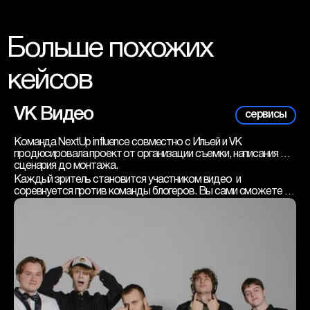
Больше похожих 
кейсов
VK Видео
сервисы
Команда NextUp influence совместно с Ильей и VK 
продюсировала проект от организации съемки, написания 
сценария до монтажа.
Каждый зритель становится участником видео  и 
соревнуется против команды блогеров. Вы сами сможете 
влиять на развитие сюжета: побеждая в заданиях, вы 
выбираете наказания для соперников и набирать очки, 
которые помогут тебе в финальном задании.
Над проектом работали:
Директор по продажам - Татьяна Дорохова
Креативный директор - Виктор Макаренко