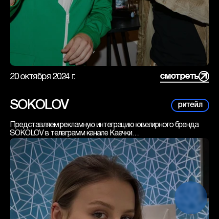
смотреть
20 октября 2024 г.
SOKOLOV 
ритейл
Представляем рекламную интеграцию ювелирного бренда 
SOKOLOV в телеграмм канале Каечки
В честь дня рождения SOKOLOV компания запускает акцию 
«1=2» на приобретение украшений через мобильное 
приложение. Кая также решила порадовать себя 
аксессуарами этого бренда.