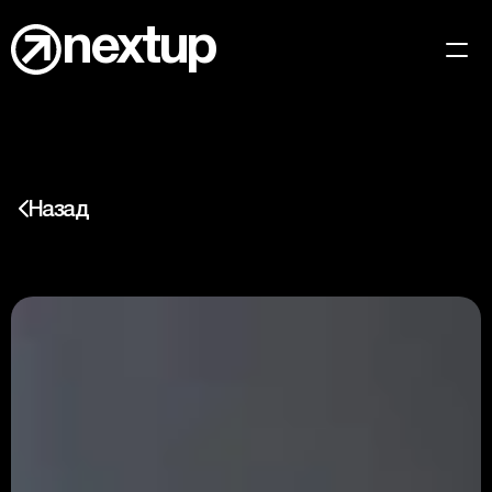
nextup
Кейсы
Главная
Назад
Медиа-личности
Новости
ECRU
Вакансии