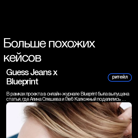
Больше похожих 
кейсов
Guess Jeans x 
ритейл
Blueprint
В рамках проекта в онлайн-журнале Blueprint была выпущена 
статья, где Алина Олешева и Глеб Калюжный поделились 
своими историями. Они открыто рассказали о своем пути в 
творчестве, взглядах на стиль и о том, как нашли себя.
Каждый из них — это яркий пример индивидуальности и 
смелости быть собой!