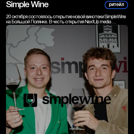
Simple Wine
ритейл
20 октября состоялось открытие новой винотеки SimpleWine 
на Большой Полянке. В честь открытия NextUp media 
организовали мероприятие «Путешествие по Италии» для 
ценителей вина, в рамках которого прошел паблик-ток с 
участием блогера Лоренцо и винного эксперта.
Мероприятие привлекло внимание как новых клиентов, так и 
постоянных ценителей бренда SimpleWine. Подогрев 
интереса обеспечили предварительные онлайн-активации в 
социальных сетях Лоренцо.
Цель нашей кампании – познакомить гостей с брендом 
SimpleWine, повысить узнаваемость и лояльность аудитории, 
а также обратить внимание на широкий выбор винотек.