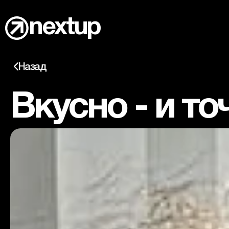
nextup
Кейсы
Назад
Главная
Вкусно - и то
Медиа-личности
Новости
Вакансии