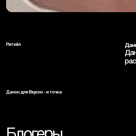
Ритейл
Дано
Дан
рас
Данон для Вкусно - и точка
Блогеры